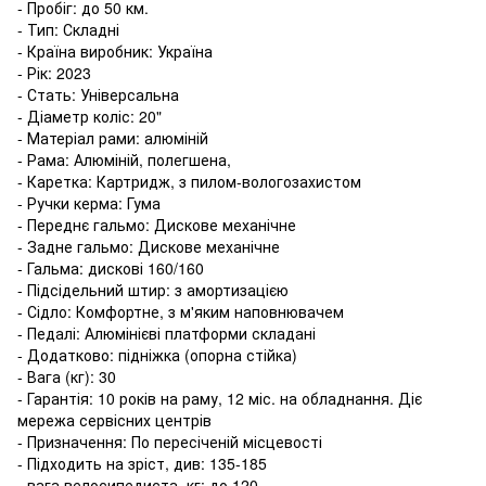
- Пробіг: до 50 км.
- Тип: Складні
- Країна виробник: Україна
- Рік: 2023
- Стать: Універсальна
- Діаметр коліс: 20"
- Матеріал рами: алюміній
- Рама: Алюміній, полегшена,
- Каретка: Картридж, з пилом-вологозахистом
- Ручки керма: Гума
- Переднє гальмо: Дискове механічне
- Задне гальмо: Дискове механічне
- Гальма: дискові 160/160
- Підсідельний штир: з амортизацією
- Сідло: Комфортне, з м'яким наповнювачем
- Педалі: Алюмінієві платформи складані
- Додатково: підніжка (опорна стійка)
- Вага (кг): 30
- Гарантія: 10 років на раму, 12 міс. на обладнання. Діє
мережа сервісних центрів
- Призначення: По пересіченій місцевості
- Підходить на зріст, див: 135-185
- вага велосипедиста, кг: до 120