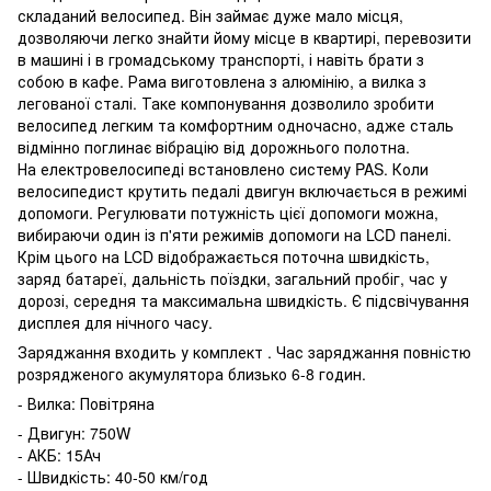
складаний велосипед. Він займає дуже мало місця,
дозволяючи легко знайти йому місце в квартирі, перевозити
в машині і в громадському транспорті, і навіть брати з
собою в кафе. Рама виготовлена ​​з алюмінію, а вилка з
легованої сталі. Таке компонування дозволило зробити
велосипед легким та комфортним одночасно, адже сталь
відмінно поглинає вібрацію від дорожнього полотна.
На електровелосипеді встановлено систему PAS. Коли
велосипедист крутить педалі двигун включається в режимі
допомоги. Регулювати потужність цієї допомоги можна,
вибираючи один із п'яти режимів допомоги на LCD панелі.
Крім цього на LCD відображається поточна швидкість,
заряд батареї, дальність поїздки, загальний пробіг, час у
дорозі, середня та максимальна швидкість. Є підсвічування
дисплея для нічного часу.
Заряджання входить у комплект . Час заряджання повністю
розрядженого акумулятора близько 6-8 годин.
- Вилка: Повітряна
- Двигун: 750W
- АКБ: 15Ач
- Швидкість: 40-50 км/год