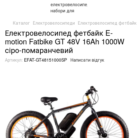
Каталог
Електровелосипеди
Електровелосипед фетбайк E
Електровелосипед фетбайк E-
motion Fatbike GT 48V 16Ah 1000W
сіро-помаранчевий
Артикул:
EFAT-GT48151000SP
Написати відгук