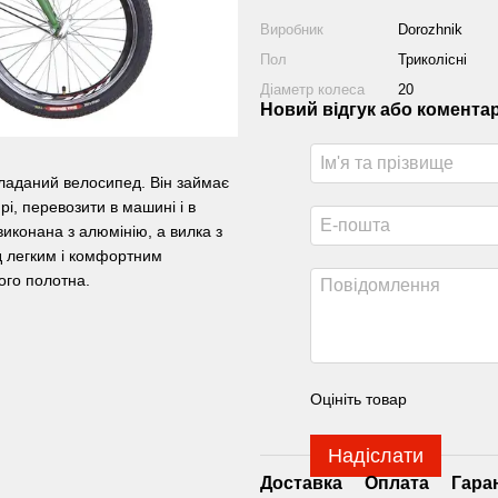
Виробник
Dorozhnik
Пол
Триколісні
Діаметр колеса
20
Новий відгук або комента
кладаний велосипед. Він займає
і, перевозити в машині і в
виконана з алюмінію, а вилка з
д легким і комфортним
ого полотна.
Оцініть товар
Надіслати
Доставка
Оплата
Гара