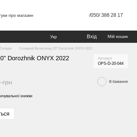
/050/ 388 28 17
гуки про магазин
Вхід
Мій кошик
Укр
Складні
Складний Велосипед 20" Dorozhnik ONYX 2022
0" Dorozhnik ONYX 2022
Артикул
OPS-D-20-044
 грн
В бажання
ичувальної знижки
ться