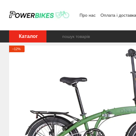
Перейти до основного контенту
Про нас
Оплата і доставк
ОПТ-ДРОП
Контакти
Каталог
−12%