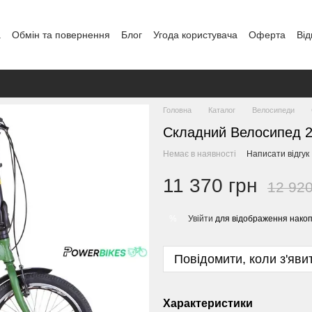
а
Обмін та повернення
Блог
Угода користувача
Оферта
Від
Головна
Каталог
Велосипеди
Складний Велосипед 2
Немає в наявності
Написати відгук
11 370 грн
12 920
Увійти
для відображення накоп
%
Повідомити, коли з'яви
Характеристики