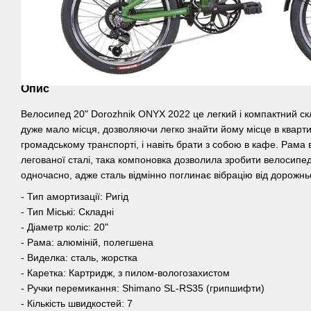
Опис
Велосипед 20" Dorozhnik ONYX 2022 це легкий і компактний с
дуже мало місця, дозволяючи легко знайти йому місце в квартир
громадському транспорті, і навіть брати з собою в кафе. Рама 
легованої сталі, така компоновка дозволила зробити велосипе
одночасно, адже сталь відмінно поглинає вібрацію від дорожнь
- Тип амортизації: Ригід
- Тип Міські: Складні
- Діаметр коліс: 20"
- Рама: алюміній, полегшена
- Виделка: сталь, жорстка
- Каретка: Картридж, з пилом-вологозахистом
- Ручки перемикання: Shimano SL-RS35 (грипшифти)
- Кількість швидкостей: 7