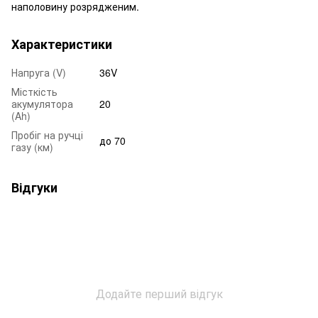
наполовину розрядженим.
Характеристики
Напруга (V)
36V
Місткість
акумулятора
20
(Ah)
Пробіг на ручці
до 70
газу (км)
Відгуки
Додайте перший відгук