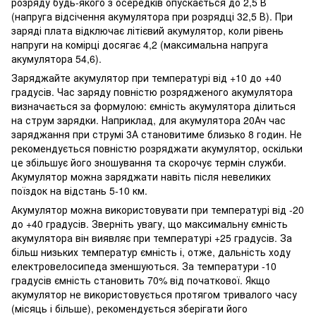
розряду будь-якого з осередків опускається до 2,5 В
(напруга відсічення акумулятора при розрядці 32,5 В). При
заряді плата відключає літієвий акумулятор, коли рівень
напруги на комірці досягає 4,2 (максимальна напруга
акумулятора 54,6).
Заряджайте акумулятор при температурі від +10 до +40
градусів. Час заряду повністю розрядженого акумулятора
визначається за формулою: ємність акумулятора ділиться
на струм зарядки. Наприклад, для акумулятора 20Ач час
заряджання при струмі 3А становитиме близько 8 годин. Не
рекомендується повністю розряджати акумулятор, оскільки
це збільшує його зношування та скорочує термін служби.
Акумулятор можна заряджати навіть після невеликих
поїздок на відстань 5-10 км.
Акумулятор можна використовувати при температурі від -20
до +40 градусів. Зверніть увагу, що максимальну ємність
акумулятора він виявляє при температурі +25 градусів. За
більш низьких температур ємність і, отже, дальність ходу
електровелосипеда зменшуються. За температури -10
градусів ємність становить 70% від початкової. Якщо
акумулятор не використовується протягом тривалого часу
(місяць і більше), рекомендується зберігати його