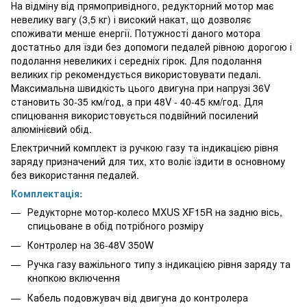
На відміну від прямопривідного, редукторний мотор має
невелику вагу (3,5 кг) і високий накат, що дозволяє
споживати менше енергії. Потужності даного мотора
достатньо для їзди без допомоги педалей рівною дорогою і
подолання невеликих і середніх гірок. Для подолання
великих гір рекомендується використовувати педалі.
Максимальна швидкість цього двигуна при напрузі 36V
становить 30-35 км/год, а при 48V - 40-45 км/год. Для
спицювання використовується подвійний посилений
алюмінієвий обід.
Електричний комплект із ручкою газу та індикацією рівня
заряду призначений для тих, хто воліє їздити в основному
без використання педалей.
Комплектація:
Редукторне мотор-колесо MXUS XF15R на задню вісь,
спицьоване в обід потрібного розміру
Контролер на 36-48V 350W
Ручка газу важільного типу з індикацією рівня заряду та
кнопкою включення
Кабель подовжувач від двигуна до контролера