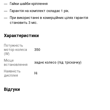
Гайки шайби кріплення
Гарантія на комплект складає 1 рік.
При використанні в комерційних цілях гарантія
становить 3 міс.
Характеристики
Потужність
мотор-колеса
350
(W)
Місце
заднє колесо (під тріскачку)
встановлення
Наявність
Ні
дисплея
Відгуки