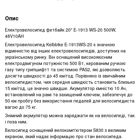
Опис
Електровелосипед фетбайк 20" E-1913 WS-20 500W,
48V10AH
Електровелосипед Kelbbike E-1913WS-20 є значною
відмінністю від інших електровелосипедів, доступних на
українському ринку. Він оснащений високоякісним
електродвигуном потужністю 500 Вт, керованим ручкою
газу типу грипшифт1 та системою PAS2, які дозволяють
досягти швидкості до 45 км/год. Порівняно із звичайним
велосипедистом, чия середня швидкість становить близько
15 км/год, це значно швидше. Акумулятор ємністю 10 Ач,
встановлений на рамі та захищений ключем, забезпечує до
50 км пробігу без використання педалей для велосипедиста
вагою до 75 кг.
Знімний акумулятор можна заряджати як на велосипеді, так
і поза ним.
Велосипед оснащений велокомп'ютером S830 з великим
екраном, який надає інформацію про стан велосипеда.