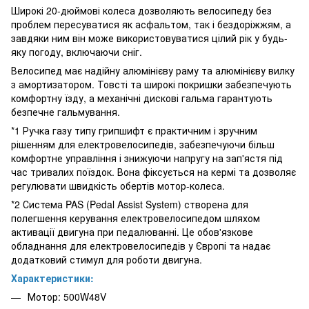
Широкі 20-дюймові колеса дозволяють велосипеду без
проблем пересуватися як асфальтом, так і бездоріжжям, а
завдяки ним він може використовуватися цілий рік у будь-
яку погоду, включаючи сніг.
Велосипед має надійну алюмінієву раму та алюмінієву вилку
з амортизатором. Товсті та широкі покришки забезпечують
комфортну їзду, а механічні дискові гальма гарантують
безпечне гальмування.
*1 Ручка газу типу грипшифт є практичним і зручним
рішенням для електровелосипедів, забезпечуючи більш
комфортне управління і знижуючи напругу на зап'ястя під
час тривалих поїздок. Вона фіксується на кермі та дозволяє
регулювати швидкість обертів мотор-колеса.
*2 Система PAS (Pedal Assist System) створена для
полегшення керування електровелосипедом шляхом
активації двигуна при педалюванні. Це обов'язкове
обладнання для електровелосипедів у Європі та надає
додатковий стимул для роботи двигуна.
Характеристики:
Мотор: 500W48V