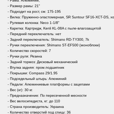
- Рама: Алюминий,
- Размер рамы: 21"
- Подходит на рост, см: 175-195
- Вилка: Пружинно-эластомерная, SR Suntour SF16-XCT-DS, х
- Рулевая колонка: Neco 1-1/8"
- Каретка: Картридж, Kenli KL-08A с пыле-влагозащитой
- Передний переключатель: нет
- Задний переключатель: Shimano RD-TY300, 7k
- Ручки переключения: Shimano ST-EF500 (моноблоки)
- Количество скоростей: 7
- Ручки руля: Резина
- Задний тормоз: Дисковый механический
- Втулка задняя: пром.подшипник
- Покрышки: Compass 29/1.95
- Подседельный штырь: Алюминий
- Педали: Алюминиевые платформы с зацепами
- Вес (кг): 30 кг.
- Предназначение: По пересеченной месности
- Вес велосипедиста, кг: до 110
- Страна производитель: Украина
- Количество отверстий под спицу: 36