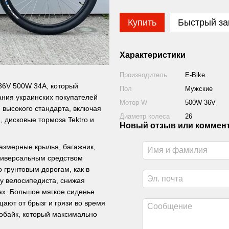
Купить
Быстрый за
Характеристики
Производитель
E-Bike
 36V 500W 34A, который
Пол
Мужские
ания украинских покупателей
Мотор W
500W 36V
высокого стандарта, включая
Диаметр колеса
26
 дисковые тормоза Tektro и
Новый отзыв или коммен
азмерные крылья, багажник,
универсальным средством
 грунтовым дорогам, как в
ку велосипедиста, снижая
ках. Большое мягкое сиденье
ют от брызг и грязи во время
обайк, который максимально