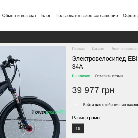
Обмен и возврат
Блог
Пользовательское соглашение
Оферт
Т-ДРОП
Контакты
Главная
Каталог
Электровелосип
Электровелосипед EBI
34A
В наличии
Оставить отзыв
39 977 грн
Войти
для отображения накопи
%
Размер рамы
19