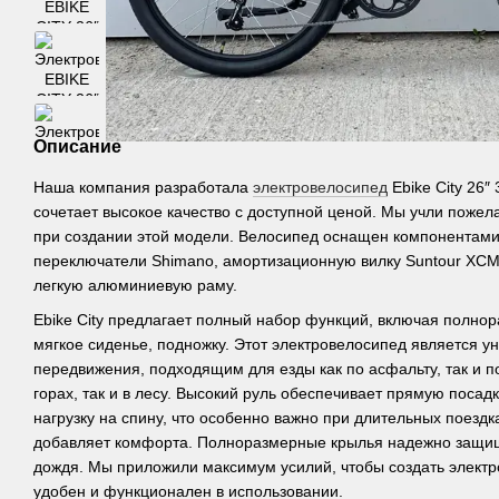
Описание
Наша компания разработала
электровелосипед
Ebike City 26″
сочетает высокое качество с доступной ценой. Мы учли пожел
при создании этой модели. Велосипед оснащен компонентами 
переключатели Shimano, амортизационную вилку Suntour XCM,
легкую алюминиевую раму.
Ebike City предлагает полный набор функций, включая полнор
мягкое сиденье, подножку. Этот электровелосипед является 
передвижения, подходящим для езды как по асфальту, так и по
горах, так и в лесу. Высокий руль обеспечивает прямую посад
нагрузку на спину, что особенно важно при длительных поезд
добавляет комфорта. Полноразмерные крылья надежно защища
дождя. Мы приложили максимум усилий, чтобы создать электр
удобен и функционален в использовании.