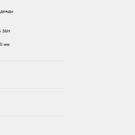
 одежды
G 36H
м
60 мм