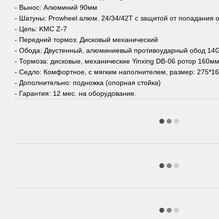
- Вынос: Алюминий 90мм
- Шатуны: Prowheel алюм. 24/34/42T с защитой от попадания
- Цепь: KMC Z-7
- Передний тормоз: Дисковый механический
- Обода: Двустенный, алюминиевый противоударный обод 14
- Тормоза: дисковые, механические Yinxing DB-06 ротор 160м
- Седло: Комфортное, с мягким наполнителем, размер: 275*1
- Дополнительно: подножка (опорная стойка)
- Гарантия: 12 мес. на оборудование.