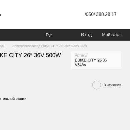
/050/ 388 28 17
а
Вход
Мой заказ
Рус
еды
Электровелосипед EBIKE CITY 26″ 36V 500W 34Ач
KE CITY 26″ 36V 500W
Артикул
EBIKE CITY 26 36
V34Aч
В желания
тельной скидки