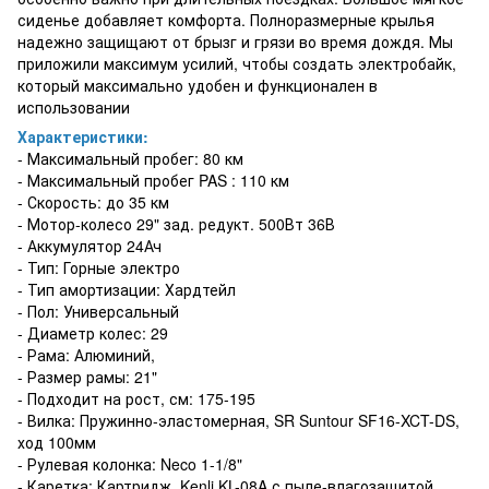
сиденье добавляет комфорта. Полноразмерные крылья
надежно защищают от брызг и грязи во время дождя. Мы
приложили максимум усилий, чтобы создать электробайк,
который максимально удобен и функционален в
использовании
Характеристики:
- Максимальный пробег: 80 км
- Максимальный пробег PAS : 110 км
- Скорость: до 35 км
- Мотор-колесо 29" зад. редукт. 500Вт 36В
- Аккумулятор 24Ач
- Тип: Горные электро
- Тип амортизации: Хардтейл
- Пол: Универсальный
- Диаметр колес: 29
- Рама: Алюминий,
- Размер рамы: 21"
- Подходит на рост, см: 175-195
- Вилка: Пружинно-эластомерная, SR Suntour SF16-XCT-DS,
ход 100мм
- Рулевая колонка: Neco 1-1/8"
- Каретка: Картридж, Kenli KL-08A с пыле-влагозащитой