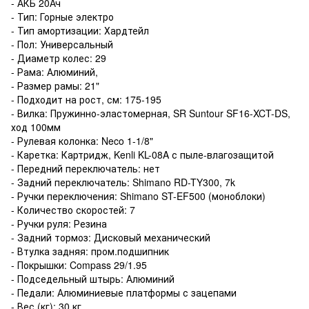
- АКБ 20Ач
- Тип: Горные электро
- Тип амортизации: Хардтейл
- Пол: Универсальный
- Диаметр колес: 29
- Рама: Алюминий,
- Размер рамы: 21"
- Подходит на рост, см: 175-195
- Вилка: Пружинно-эластомерная, SR Suntour SF16-XCT-DS,
ход 100мм
- Рулевая колонка: Neco 1-1/8"
- Каретка: Картридж, Kenli KL-08A с пыле-влагозащитой
- Передний переключатель: нет
- Задний переключатель: Shimano RD-TY300, 7k
- Ручки переключения: Shimano ST-EF500 (моноблоки)
- Количество скоростей: 7
- Ручки руля: Резина
- Задний тормоз: Дисковый механический
- Втулка задняя: пром.подшипник
- Покрышки: Compass 29/1.95
- Подседельный штырь: Алюминий
- Педали: Алюминиевые платформы с зацепами
- Вес (кг): 30 кг.