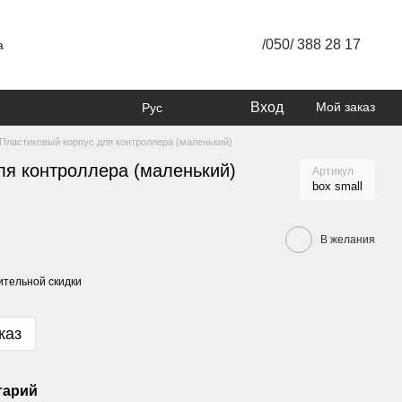
/050/ 388 28 17
а
Вход
Мой заказ
Рус
Пластиковый корпус для контроллера (маленький)
ля контроллера (маленький)
Артикул
box small
В желания
тельной скидки
каз
тарий