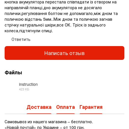
кнопка акумулятора перестала співпадати із отвором на
направлячій планці,дно акумулятора не досягало
полички,регулювання болтом не допомагало,між дном та
поличкою відстань 5мм..Між дном та поличкою загнав
стрічку натуральної шкіри,все ОК. Тріск із заднього
колеса,підтягнули спиці.
Ответить
Написать отзыв
Файлы
instruction
423 КБ
DOCX
Доставка
Оплата
Гарантия
Самовывоз из нашего магазина – бесплатно.
«Новой почтой» по Украине – от 100 грн.